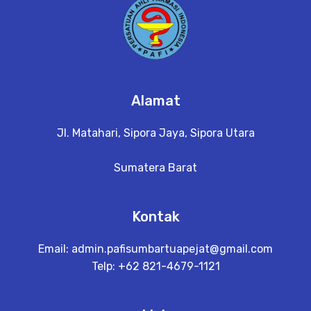
Alamat
Jl. Matahari, Sipora Jaya, Sipora Utara
Sumatera Barat
Kontak
Email:
admin.pafisumbartuapejat@gmail.com
Telp: +62 821-4679-1121