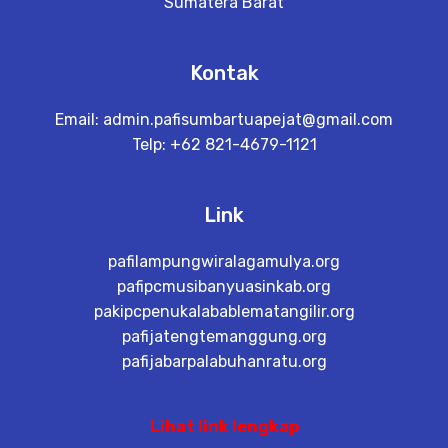
Sumatera Barat
Kontak
Email:
admin.pafisumbartuapejat@gmail.com
Telp: +62 821-4679-1121
Link
pafilampungwiralagamulya.org
pafipcmusibanyuasinkab.org
pakipcpenukalabablematangilir.org
pafijatengtemanggung.org
pafijabarpalabuhanratu.org
Lihat link lengkap